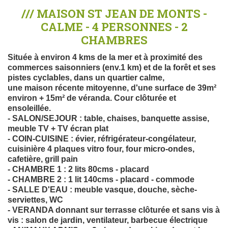
/// MAISON ST JEAN DE MONTS -
CALME - 4 PERSONNES - 2
CHAMBRES
Située à environ 4 kms de la mer et à proximité des
commerces saisonniers (env.1 km) et de la forêt et ses
pistes cyclables, dans un quartier calme,
une maison récente mitoyenne, d'une surface de 39m²
environ + 15m² de véranda. Cour clôturée et
ensoleillée.
- SALON/SEJOUR : table, chaises, banquette assise,
meuble TV + TV écran plat
- COIN-CUISINE : évier, réfrigérateur-congélateur,
cuisinière 4 plaques vitro four, four micro-ondes,
cafetière, grill pain
- CHAMBRE 1 : 2 lits 80cms - placard
- CHAMBRE 2 : 1 lit 140cms - placard - commode
- SALLE D'EAU : meuble vasque, douche, sèche-
serviettes, WC
- VERANDA donnant sur terrasse clôturée et sans vis à
vis : salon de jardin, ventilateur, barbecue électrique