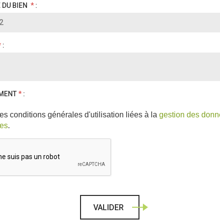
RÉFÉRENCE DU BIEN
*
:
*
:
MENT
*
:
es conditions générales d'utilisation liées à la
gestion des don
les
.
VALIDER