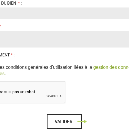
RÉFÉRENCE DU BIEN
*
:
*
:
MENT
*
:
es conditions générales d'utilisation liées à la
gestion des don
les
.
VALIDER