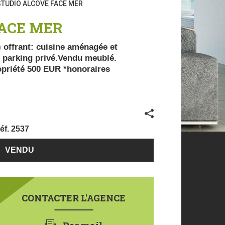
TUDIO ALCOVE FACE MER
FACE MER
) offrant: cuisine aménagée et
; parking privé.Vendu meublé.
opriété 500 EUR *honoraires
Partager
éf.
2537
€
129700
CONTACTER L'AGENCE