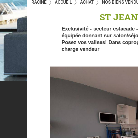
RACINE
ACCUEIL
ACHAT
NOS BIENS VEND
ST JEAN
Exclusivité - secteur estacade 
équipée donnant sur salon/séjo
Posez vos valises! Dans coprop
charge vendeur