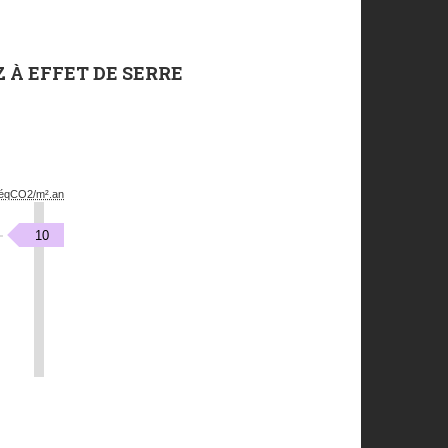
 À EFFET DE SERRE
éqCO2/m².an
kgéqCO2/m².an
10