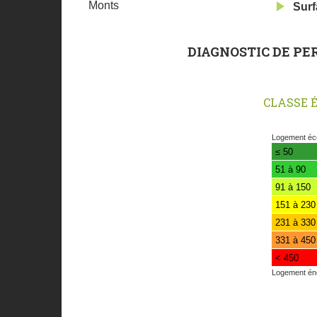
Monts
Surf
DIAGNOSTIC DE PE
CLASSE 
Diagnostic
Logement é
Performanc
≤ 50
Energie
51 à 90
91 à 150
151 à 230
231 à 330
331 à 450
< 450
Logement én