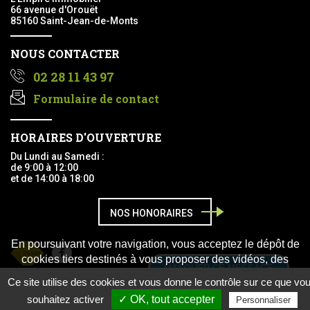
66 avenue d'Orouët
85160 Saint-Jean-de-Monts
NOUS CONTACTER
02 28 11 43 97
Formulaire de contact
HORAIRES D'OUVERTURE
Du Lundi au Samedi :
de 9:00 à 12:00
et de 14:00 à 18:00
NOS HONORAIRES
En poursuivant votre navigation, vous acceptez le dépôt de
Facebook
cookies tiers destinés à vous proposer des vidéos, des
MASQUER CE MESSAGE
boutons de partage, des remontées de contenus de
Ce site utilise des cookies et vous donne le contrôle sur ce que vo
Copyright © 2017 L'EMPIRE IMMOBILIER |
Mentions légales
-
Plan du
Ce site propulsé par
E-majine
a été créé avec le
webo-facto
plateformes sociales.
En savoir plus
OK
souhaitez activer
✓ OK, tout accepter
Personnaliser
site
-
Exercez vos droits
-
Données personnelles