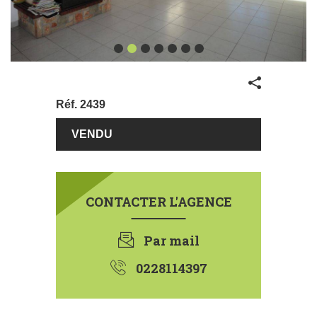
Partager
Réf.
2439
€
195800
CONTACTER L'AGENCE
Par mail
0228114397