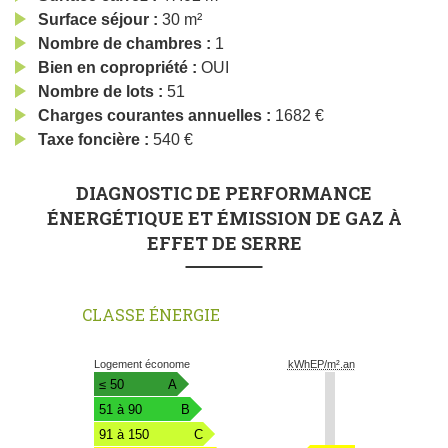
Surface séjour
30 m²
Nombre de chambres
1
Bien en copropriété
OUI
Nombre de lots
51
Charges courantes annuelles
1682 €
Taxe foncière
540 €
DIAGNOSTIC DE PERFORMANCE
ÉNERGÉTIQUE ET ÉMISSION DE GAZ À
EFFET DE SERRE
CLASSE ÉNERGIE
Diagnostic
Logement économe
kWhEP/m².an
Performance
≤ 50
A
Energie
51 à 90
B
91 à 150
C