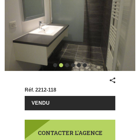
Partager
Réf.
2212-118
€
96800
CONTACTER L'AGENCE