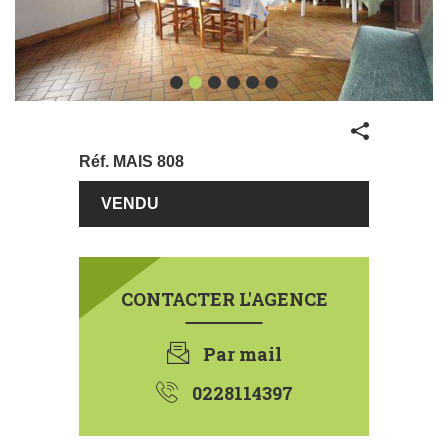
Partager
Réf.
MAIS 808
€
120000
CONTACTER L'AGENCE
Par mail
0228114397