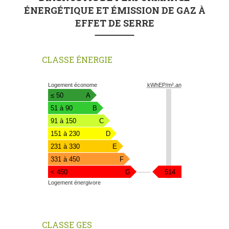
ÉNERGÉTIQUE ET ÉMISSION DE GAZ À
EFFET DE SERRE
CLASSE ÉNERGIE
Diagnostic
Logement économe
kWhEP/m².an
Performance
≤ 50
A
Energie
51 à 90
B
91 à 150
C
151 à 230
D
231 à 330
E
331 à 450
F
kWhEP/m².an
< 450
G
514
Logement énergivore
CLASSE GES