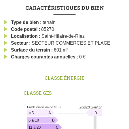
CARACTÉRISTIQUES DU BIEN
Type de bien
terrain
Code postal
85270
Localisation
Saint-Hilaire-de-Riez
Secteur
SECTEUR COMMERCES ET PLAGE
Surface du terrain
601 m²
Charges courantes annuelles
0 €
CLASSE ÉNERGIE
CLASSE GES
Emission
Faible émission de GES
kgéqCO2/m².an
de
kgéqCO2/m².an
≤ 5
A
0
Gaz
à
6 à 10
B
Effet
11 à 20
C
de