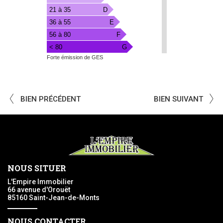
Serre
21 à 35
D
36 à 55
E
56 à 80
F
< 80
G
Forte émission de GES
BIEN PRÉCÉDENT
BIEN SUIVANT
NOUS SITUER
L'Empire Immobilier
66 avenue d'Orouët
85160 Saint-Jean-de-Monts
NOUS CONTACTER