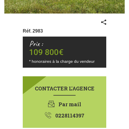
Partager
Réf.
2983
Prix :
109 800€
€
109800
* honoraires à la charge du vendeur
CONTACTER L'AGENCE
Par mail
0228114397