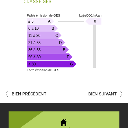
CLASSE GES
Emission
Faible émission de GES
kgéqCO2/m².an
de
kgéqCO2/m².an
≤ 5
A
0
Gaz
à
6 à 10
B
Effet
11 à 20
C
de
Serre
21 à 35
D
36 à 55
E
56 à 80
F
< 80
G
Forte émission de GES
BIEN PRÉCÉDENT
BIEN SUIVANT