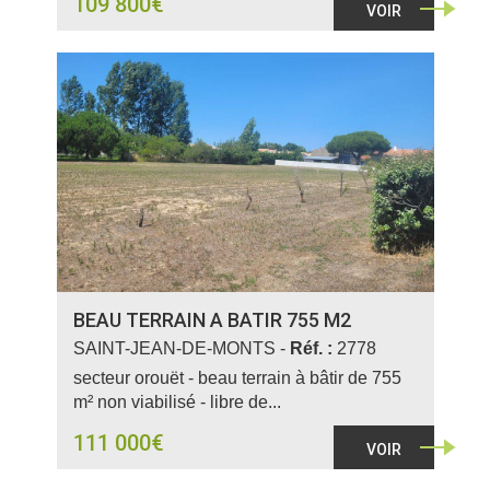
109 800€
VOIR
BEAU TERRAIN A BATIR 755 M2
SAINT-JEAN-DE-MONTS -
Réf. :
2778
secteur orouët - beau terrain à bâtir de 755
m² non viabilisé - libre de...
111 000€
VOIR