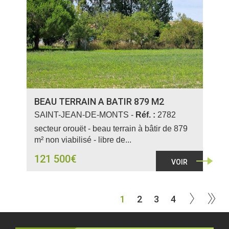
BEAU TERRAIN A BATIR 879 M2
SAINT-JEAN-DE-MONTS -
Réf. :
2782
secteur orouët - beau terrain à bâtir de 879
m² non viabilisé - libre de...
121 500€
VOIR
1
2
3
4