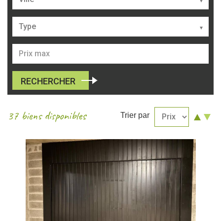
Type
RECHERCHER
37 biens disponibles
Trier par
Croi
Dé