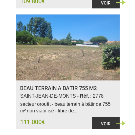
109 800€
VOIR
BEAU TERRAIN A BATIR 755 M2
SAINT-JEAN-DE-MONTS -
Réf. :
2778
secteur orouët - beau terrain à bâtir de 755
m² non viabilisé - libre de...
111 000€
VOIR