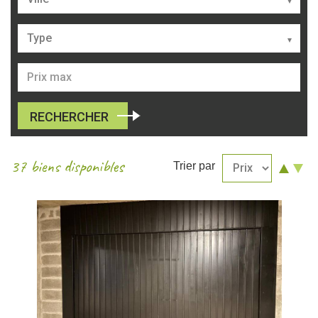
Type
RECHERCHER
37 biens disponibles
Trier par
Croi
Dé