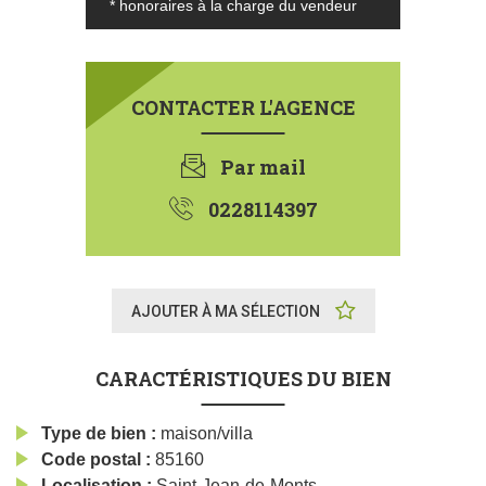
€
299500
* honoraires à la charge du vendeur
CONTACTER L'AGENCE
Par mail
0228114397
AJOUTER À MA SÉLECTION
CARACTÉRISTIQUES DU BIEN
Type de bien
maison/villa
Code postal
85160
Localisation
Saint-Jean-de-Monts