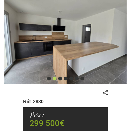
Partager
Réf.
2830
Prix :
299 500€