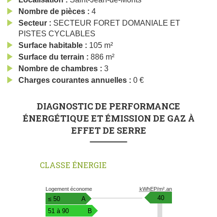
Nombre de pièces
4
Secteur
SECTEUR FORET DOMANIALE ET
PISTES CYCLABLES
Surface habitable
105 m²
Surface du terrain
886 m²
Nombre de chambres
3
Charges courantes annuelles
0 €
DIAGNOSTIC DE PERFORMANCE
ÉNERGÉTIQUE ET ÉMISSION DE GAZ À
EFFET DE SERRE
CLASSE ÉNERGIE
Diagnostic
Logement économe
kWhEP/m².an
Performance
kWhEP/m².an
40
≤ 50
A
Energie
51 à 90
B